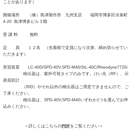
ことがあります）
開催場所 （株）島津製作所 九州支店 福岡市博多区冷泉町
4-20 島津博多ビル３階
受 講 料 無料
定 員 １２名 （先着順で定員になり次第、締め切らせてい
ただきます）
実習装置 LC-40D/SPD-40V,SPD-M40/SIL-40C/Rheodyne7725i
検出器は、紫外可視タイプのみです。けい光（RF）、示
差屈折計
（RID）やそれ以外の検出器はご用意できませんので、ご
了承ください。
検出器は、SPD-40V,SPD-M40いずれか1つを選んでお申
込みください。
＜詳しくはこちらの
PDF
をご覧ください＞