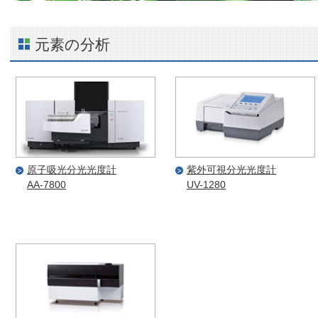
元素の分析
原子吸光分光光度計
紫外可視分光光度計
AA-7800
UV-1280